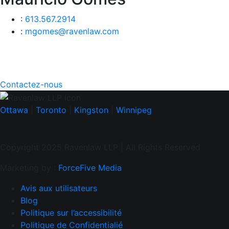
:
613.567.2914
:
mgomes@ravenlaw.com
Contactez-nous
Ottawa
|
Toronto
|
Kingston
|
Winnipeg
Copyright 2025 Ravenlaw LLP | All Rights Reserved
Marketing by :
ForceFive Media
Avis aux utilisateurs
Blog
Politique sur l’accessibilité
Politique de Confidentialié