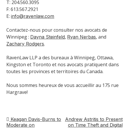
T: 204.560.3095
F: 613.567.2921
E:
info@ravenlaw.com
Contactez-nous pour consulter nos avocats de
Winnipeg :
,
, and
Dayna Steinfeld
Ryan Nerbas
.
Zachary Rodgers
RavenLaw LLP a des bureaux à Winnipeg, Ottawa,
Kingston et Toronto et nos avocats pratiquent dans
toutes les provinces et territoires du Canada.
Nous sommes heureux de vous accueillir au 175 rue
Hargrave!
Keagan Davis-Burns to
Andrew Astritis to Present
Navigation
Moderate on
on Time Theft and Digital